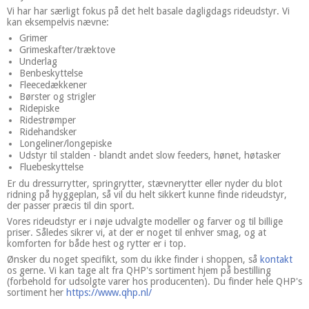
Vi har har særligt fokus på det helt basale dagligdags rideudstyr. Vi
kan eksempelvis nævne:
Grimer
Grimeskafter/træktove
Underlag
Benbeskyttelse
Fleecedækkener
Børster og strigler
Ridepiske
Ridestrømper
Ridehandsker
Longeliner/longepiske
Udstyr til stalden - blandt andet slow feeders, hønet, høtasker
Fluebeskyttelse
Er du dressurrytter, springrytter, stævnerytter eller nyder du blot
ridning på hyggeplan, så vil du helt sikkert kunne finde rideudstyr,
der passer præcis til din sport.
Vores rideudstyr er i nøje udvalgte modeller og farver og til billige
priser. Således sikrer vi, at der er noget til enhver smag, og at
komforten for både hest og rytter er i top.
Ønsker du noget specifikt, som du ikke finder i shoppen, så
kontakt
os gerne. Vi kan tage alt fra QHP's sortiment hjem på bestilling
(forbehold for udsolgte varer hos producenten). Du finder hele QHP's
sortiment her
https://www.qhp.nl/