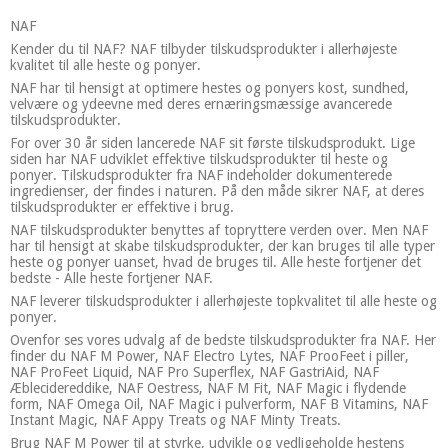
NAF
Kender du til NAF? NAF tilbyder tilskudsprodukter i allerhøjeste
kvalitet til alle heste og ponyer.
NAF har til hensigt at optimere hestes og ponyers kost, sundhed,
velvære og ydeevne med deres ernæringsmæssige avancerede
tilskudsprodukter.
For over 30 år siden lancerede NAF sit første tilskudsprodukt. Lige
siden har NAF udviklet effektive tilskudsprodukter til heste og
ponyer. Tilskudsprodukter fra NAF indeholder dokumenterede
ingredienser, der findes i naturen. På den måde sikrer NAF, at deres
tilskudsprodukter er effektive i brug.
NAF tilskudsprodukter benyttes af topryttere verden over. Men NAF
har til hensigt at skabe tilskudsprodukter, der kan bruges til alle typer
heste og ponyer uanset, hvad de bruges til. Alle heste fortjener det
bedste - Alle heste fortjener NAF.
NAF leverer tilskudsprodukter i allerhøjeste topkvalitet til alle heste og
ponyer.
Ovenfor ses vores udvalg af de bedste tilskudsprodukter fra NAF. Her
finder du NAF M Power, NAF Electro Lytes, NAF ProoFeet i piller,
NAF ProFeet Liquid, NAF Pro Superflex, NAF GastriAid, NAF
Æblecidereddike, NAF Oestress, NAF M Fit, NAF Magic i flydende
form, NAF Omega Oil, NAF Magic i pulverform, NAF B Vitamins, NAF
Instant Magic, NAF Appy Treats og NAF Minty Treats.
Brug NAF M Power til at styrke, udvikle og vedligeholde hestens