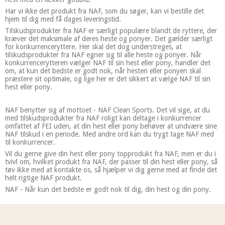
Har vi ikke det produkt fra NAF, som du søger, kan vi bestille det
hjem til dig med få dages leveringstid.
Tilskudsprodukter fra NAF er særligt populære blandt de ryttere, der
kræver det maksimale af deres heste og ponyer. Det gælder særligt
for konkurrenceryttere. Her skal det dog understreges, at
tilskudsprodukter fra NAF egner sig til alle heste og ponyer. Når
konkurrencerytteren vælger NAF til sin hest eller pony, handler det
om, at kun det bedste er godt nok, når hesten eller ponyen skal
præstere sit optimale, og lige her er det sikkert at vælge NAF til sin
hest eller pony.
NAF benytter sig af mottoet - NAF Clean Sports. Det vil sige, at du
med tilskudsprodukter fra NAF roligt kan deltage i konkurrencer
omfattet af FEI uden, at din hest eller pony behøver at undvære sine
NAF tilskud i en periode. Med andre ord kan du trygt tage NAF med
til konkurrencer.
Vil du gerne give din hest eller pony topprodukt fra NAF, men er du i
tvivl om, hvilket produkt fra NAF, der passer til din hest eller pony, så
tøv ikke med at kontakte os, så hjælper vi dig gerne med at finde det
helt rigtige NAF produkt.
NAF - Når kun det bedste er godt nok til dig, din hest og din pony.