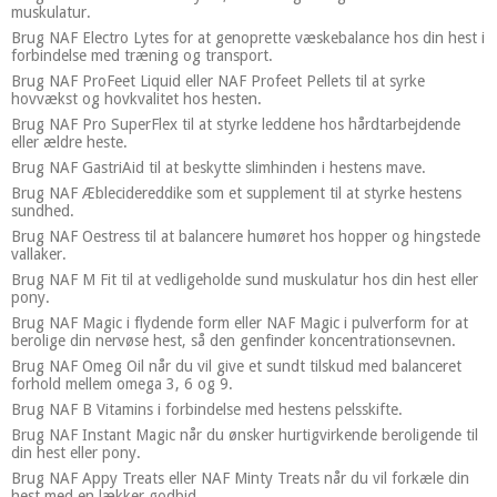
muskulatur.
Brug NAF Electro Lytes for at genoprette væskebalance hos din hest i
forbindelse med træning og transport.
Brug NAF ProFeet Liquid eller NAF Profeet Pellets til at syrke
hovvækst og hovkvalitet hos hesten.
Brug NAF Pro SuperFlex til at styrke leddene hos hårdtarbejdende
eller ældre heste.
Brug NAF GastriAid til at beskytte slimhinden i hestens mave.
Brug NAF Æblecidereddike som et supplement til at styrke hestens
sundhed.
Brug NAF Oestress til at balancere humøret hos hopper og hingstede
vallaker.
Brug NAF M Fit til at vedligeholde sund muskulatur hos din hest eller
pony.
Brug NAF Magic i flydende form eller NAF Magic i pulverform for at
berolige din nervøse hest, så den genfinder koncentrationsevnen.
Brug NAF Omeg Oil når du vil give et sundt tilskud med balanceret
forhold mellem omega 3, 6 og 9.
Brug NAF B Vitamins i forbindelse med hestens pelsskifte.
Brug NAF Instant Magic når du ønsker hurtigvirkende beroligende til
din hest eller pony.
Brug NAF Appy Treats eller NAF Minty Treats når du vil forkæle din
hest med en lækker godbid.