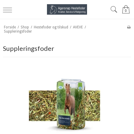
0
Forside
/
Shop
/
Hestefoder og tilskud
/
AVEVE
/
Suppleringsfoder
Suppleringsfoder