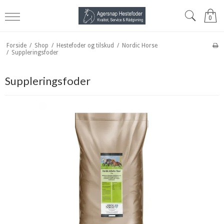
0
Forside
/
Shop
/
Hestefoder og tilskud
/
Nordic Horse
/
Suppleringsfoder
Suppleringsfoder